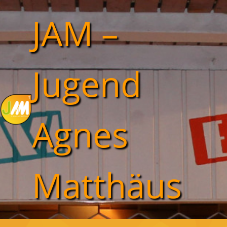
JAM –
Jugend
Agnes
Matthäus